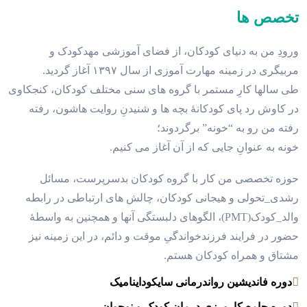
تخصص ها
ورودِ من به دنیای کودکان، از فضای آموزشی مهدکودک و
مربیگری در زمینه مهارت آموزی از سال ۱۳۹۷ آغاز گردید.
طی سالها کارِ مستمر با گروه های سنی مختلف کودکان، کنجکاوی
در کاوش رد پای کودکانهٔ بچه ها و شنیدنِ روایت هاشون، رفته
رفته من رو به “خونه” برگردوند؛
خونه به عنوانِ جایی که از آن‌ آغاز می کنیم.
حوزه تخصصی من کار با گروه کودکان بدسرپرست، مسائل
رشدی_تحولی و هیجانی کودکان، چالش های ارتباطی در رابطه
والد_کودک(PMT)، الگوهای دلبستگی آنها و همچنین به واسطهٔ
حضور در فرایند فرزندخواندگیِ موقت و دائم، در این زمینه نیز
مشتاق و همراه کودکان هستم.
دوره فاندیشین رواندرمانی سایکوداینامیک
دوره جامع کارورزی درمان کودک و نوجوان